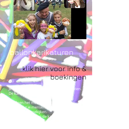
ballonkarikaturen
klik hier voor info &
boekingen
Je hebt ze al wel vaker aan het werk gezien.
De karikaturist!
Wij doen het met latex!
Zelden zag je mensen zo geboeid, verrast of
verwonderd toekijken.
Het maken zelf van de karikatuur zorgt
alvast voor hylariteit.