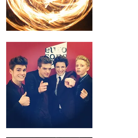
vuurshow
kindershows en artiesten