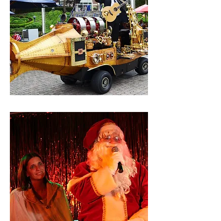
muzikale duikboot