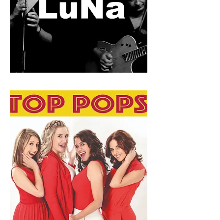
LuNa - muzikaal topduo