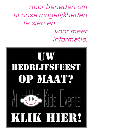
Scroll
naar beneden om
al onze mogelijkheden
te zien en
klik op de
foto's
voor meer
informatie.