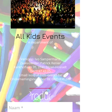
All Kids Events
A department of
Verkoop: Ivo Sampermans
Zaakvoerder: Patrick Renier
Kerkhoflaan 35, 3740 Bilzen-Hoeselt
0477/47 43 05
Email:
ivo@all-kids-events.be
Ondernemingsnummer: BE
0820.838.249