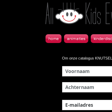
home
animaties
kinderdis
Om onze catalogus KNUTSELF
Voornaam
Achternaam
E-mailadres