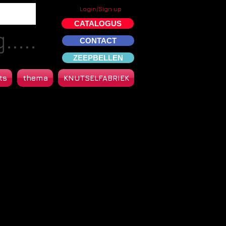
Login/Sign up
CATALOGUS
....
CONTACT
ZEEPBELLEN
ts
thema
KNUTSELFABRIEK
.