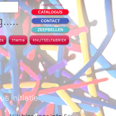
Login/Sign up
CATALOGUS
....
CONTACT
ZEEPBELLEN
ts
thema
KNUTSELFABRIEK
us initiatie
klik hier voor info &