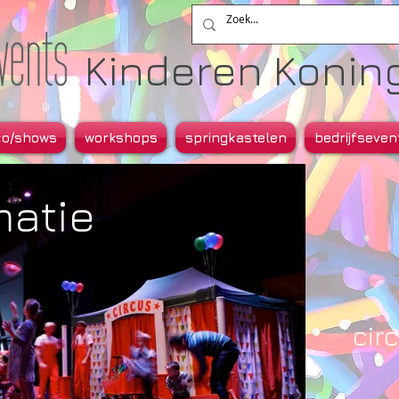
Kinderen Koning.
co/shows
workshops
springkastelen
bedrijfseven
matie
circ