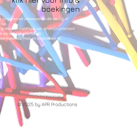
boekingen
en, jongeren en volwassenen die weinig of
rcus.
ng met het materiaal van de circusartiesten!
en wij dan ook allerhande
leermateriaal mee en begeleiden de
© 2025 by APR Productions