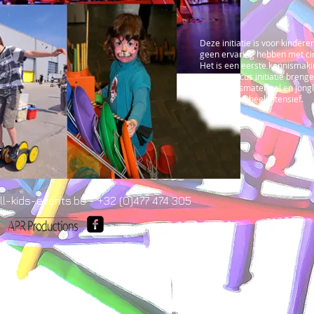
Deze initiatie is voor kinder
geen ervaring hebben met ci
Het is een eerste kennismaki
Op een circus initiatie breng
evenwichtsmateriaal en jong
deelnemers heel intensief.
l-kids-events.be - +32 (0)477 474 305