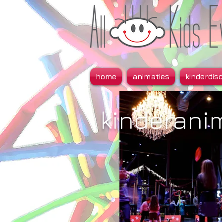
home
animaties
kinderdis
kinderani