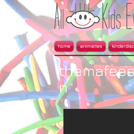
home
animaties
kinderdis
themafees
n