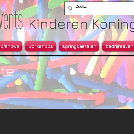
Kinderen Koning.
co/shows
workshops
springkastelen
bedrijfseven
te