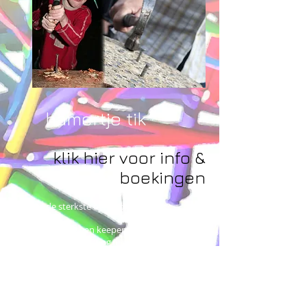
hamertje tik
klik hier voor info &
boekingen
Wie is de sterkste of handigste thuis?
Tik simpelweg een keepernagel in de
boomstronk en droog je vriend, papa,
collega,....
of je man af.
CONTACT: Ivo Sampermans
- ivo@all-kids-events.be -