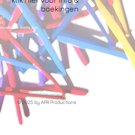
boekingen
t?.
t'.
behoeften en thema aan.
© 2025 by APR Productions