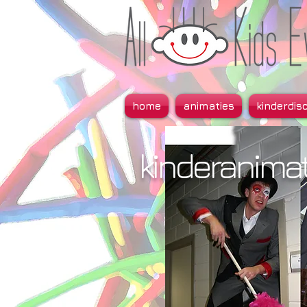
home
animaties
kinderdis
kinderanimat