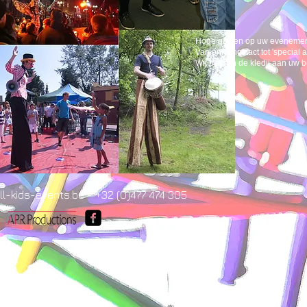
Hoge gasten op uw evenemen
Van ontvangstact tot 'special ac
Wij passen de kledij aan uw 
l-kids-events.be - +32 (0)477 474 305