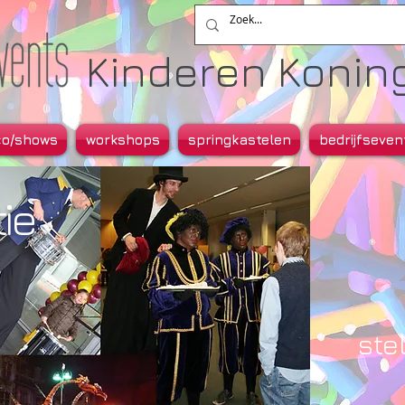
Kinderen Koning.
co/shows
workshops
springkastelen
bedrijfseven
ie
ste