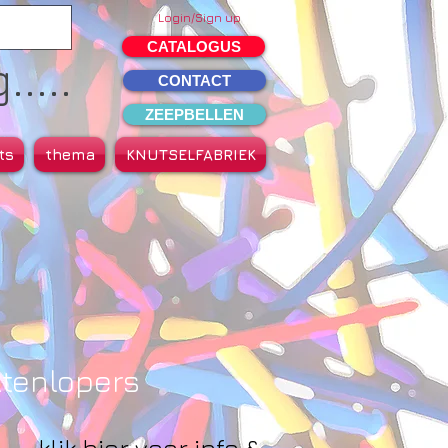
Login/Sign up
CATALOGUS
....
CONTACT
ZEEPBELLEN
ts
thema
KNUTSELFABRIEK
ltenlopers
klik hier voor info &