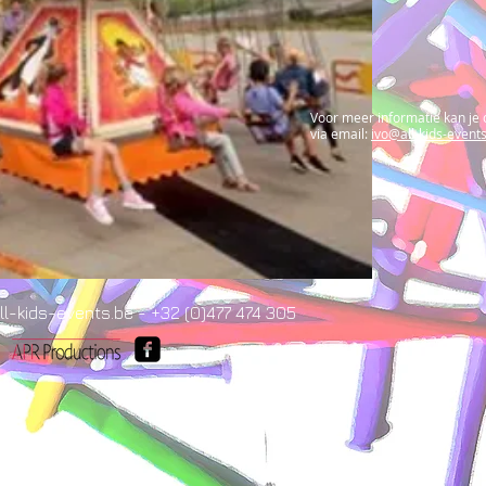
Voor meer informatie kan je
via email:
ivo@all-kids-event
l-kids-events.be - +32 (0)477 474 305