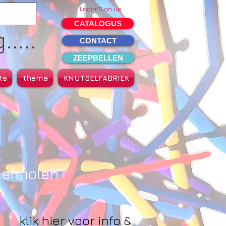
Login/Sign up
CATALOGUS
....
CONTACT
ZEEPBELLEN
ts
thema
KNUTSELFABRIEK
efmolen
klik hier voor info &