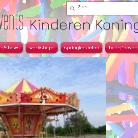
Kinderen Koning.
co/shows
workshops
springkastelen
bedrijfseven
Zwe