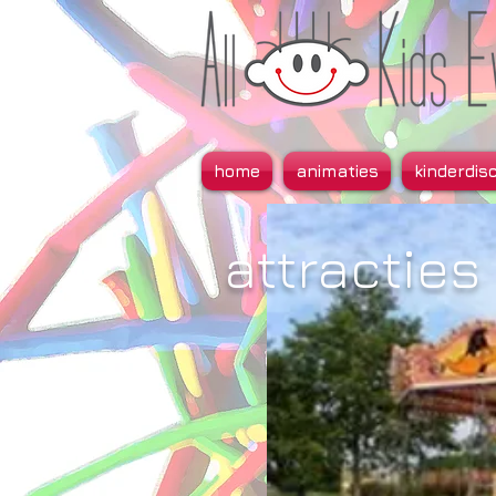
home
animaties
kinderdis
attracties