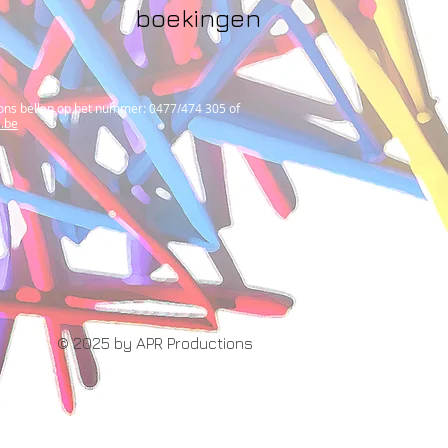
boekingen
 ons bellen op het nummer: 0477/474 305 of
s.be
© 2025 by APR Productions